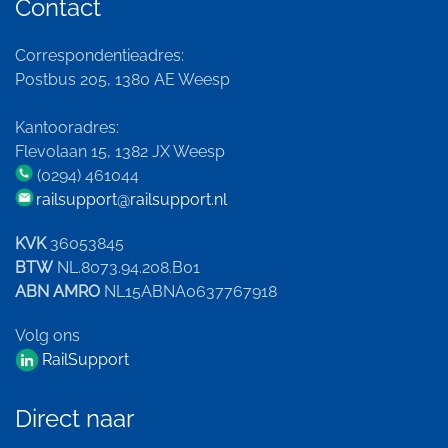
Contact
Correspondentieadres:
Postbus 205, 1380 AE Weesp
Kantooradres:
Flevolaan 15, 1382 JX Weesp
(0294) 461044
railsupport@railsupport.nl
KVK
36053845
BTW
NL.8073.94.208.B01
ABN AMRO
NL15ABNA0637767918
Volg ons
RailSupport
Direct naar