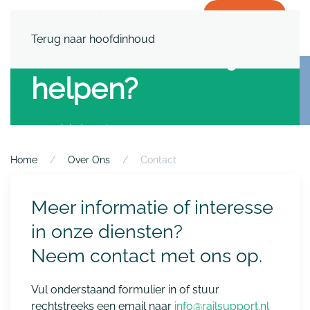
WERKEN BIJ
Terug naar hoofdinhoud
Hoe kunnen wij
helpen?
Stel hier jouw vraag
Home
Over Ons
Contact
Meer informatie of interesse
in onze diensten?
Neem contact met ons op.
Vul onderstaand formulier in of stuur
rechtstreeks een email naar
info@railsupport.nl