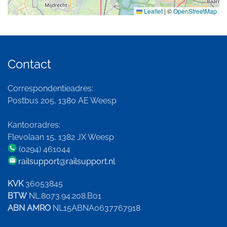
Leaflet
|
©
OpenStreetMap
Contact
Correspondentieadres:
Postbus 205, 1380 AE Weesp
Kantooradres:
Flevolaan 15, 1382 JX Weesp
(0294) 461044
railsupport@railsupport.nl
KVK
36053845
BTW
NL.8073.94.208.B01
ABN AMRO
NL15ABNA0637767918