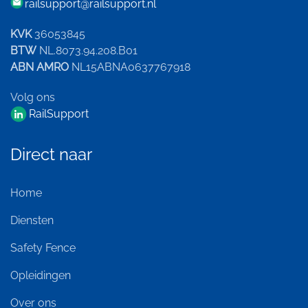
railsupport@railsupport.nl
KVK
36053845
BTW
NL.8073.94.208.B01
ABN AMRO
NL15ABNA0637767918
Volg ons
RailSupport
Direct naar
Home
Diensten
Safety Fence
Opleidingen
Over ons