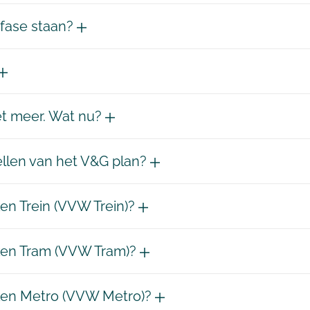
sfase staan?
iet meer. Wat nu?
tellen van het V&G plan?
ken Trein (VVW Trein)?
rken Tram (VVW Tram)?
rken Metro (VVW Metro)?