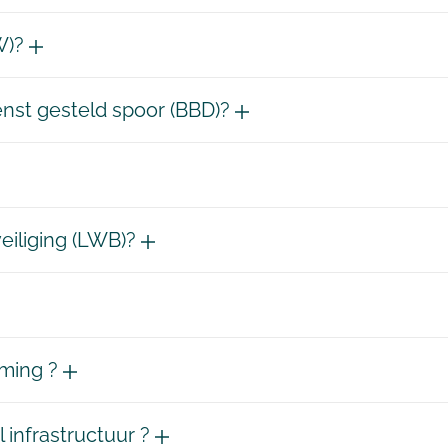
W)?
enst gesteld spoor (BBD)?
eiliging (LWB)?
rming ?
 infrastructuur ?