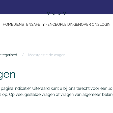
HOME
DIENSTEN
SAFETY FENCE
OPLEIDINGEN
OVER ONS
LOGIN
ategorised
Meestgestelde vragen
gen
 pagina indicatief. Uiteraard kunt u bij ons terecht voor ee
 op. Op veel gestelde vragen of vragen van algemeen belang