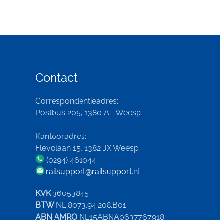
Contact
Correspondentieadres:
Postbus 205, 1380 AE Weesp
Kantooradres:
Flevolaan 15, 1382 JX Weesp
(0294) 461044
railsupport@railsupport.nl
KVK
36053845
BTW
NL.8073.94.208.B01
ABN AMRO
NL15ABNA0637767918